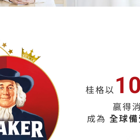
1
桂格以
嬴得
成為
全球備