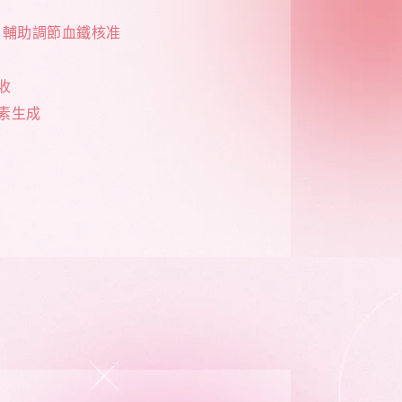
 輔助調節血鐵核准
收
素生成