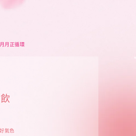
月月正循環
物飲
好氣色