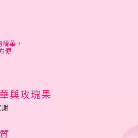
物精華，
方便
華與玫瑰果
代謝
質