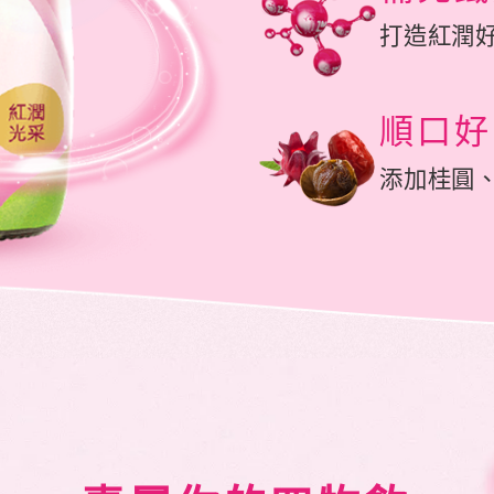
打造紅潤
順口好
添加桂圓