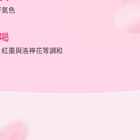
好氣色
喝
、紅棗與洛神花等調和