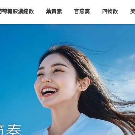
葡萄糖胺濃縮飲
葉黃素
官燕窩
四物飲