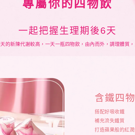
專屬你的四物飲
一起把握生理期後6天
六天的新陳代謝較高，一天一瓶四物飲，由內而外，調理體質，
含鐵四
搭配好吸收鐵
補充流失鐵質
打造蘋果般的紅潤