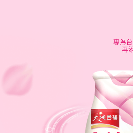
專為台
再