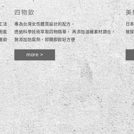
四物飲
美
工法
專為台灣女性體質設計的配方，
日本
用能
透過科學技術萃取四物精華， 再添加滋補素材調合，
玻尿
層飲
無添加防腐劑，即開即飲好方便
more