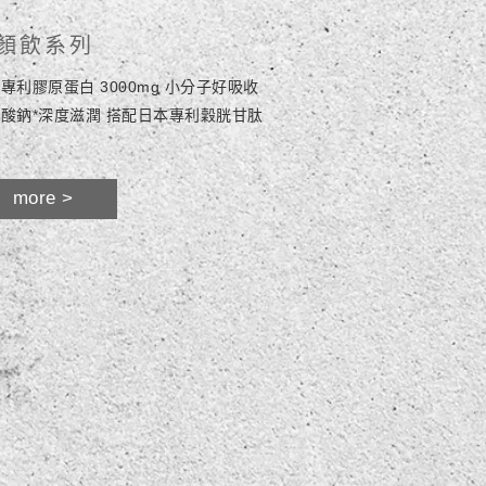
顏飲系列
專利膠原蛋白 3000mg 小分子好吸收
酸鈉*深度滋潤 搭配日本專利穀胱甘肽
more