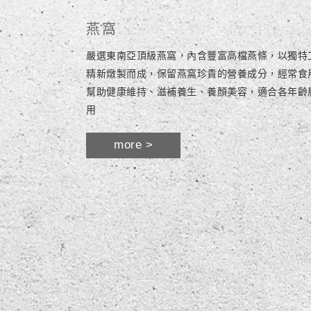
燕窩
嚴選東南亞頂級燕窩，內含豐富高檔燕條，以獨特
精新燉製而成，保留燕窩珍貴的營養成分，經常食
幫助健康維持、滋補養生、養顏美容，適合各年齡
用
more