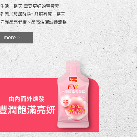
生活一整天 需要更好的葉黃素
列添加玻尿酸鈉* 舒服有感一整天
重守護晶亮健康、晶亮沽溜滋養流暢
more