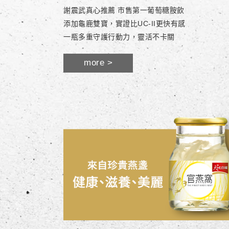
謝震武真心推薦 市售第一葡萄糖胺飲
添加龜鹿雙寶，實證比UC-II更快有感
一瓶多重守護行動力，靈活不卡關
more