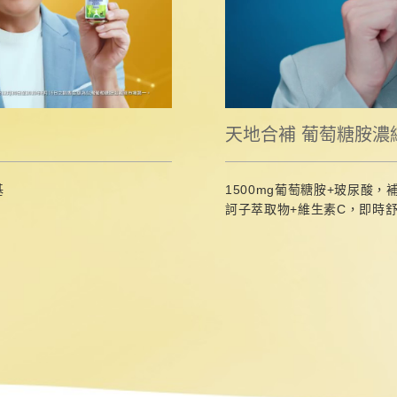
天地合補 葡萄糖胺濃
基
1500mg葡萄糖胺+玻尿酸，
訶子萃取物+維生素C，即時