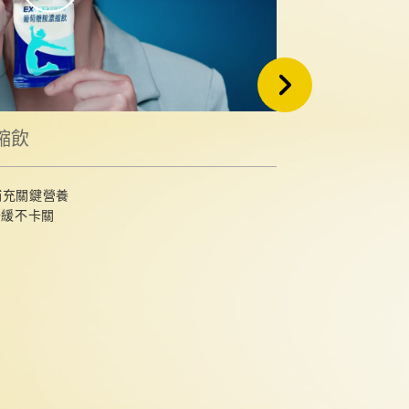
縮飲
天地合補
補充關鍵營養
雖然一個月
舒緩不卡關
總讓我們有
但我們都可以
週期後，一天一
天地都與妳