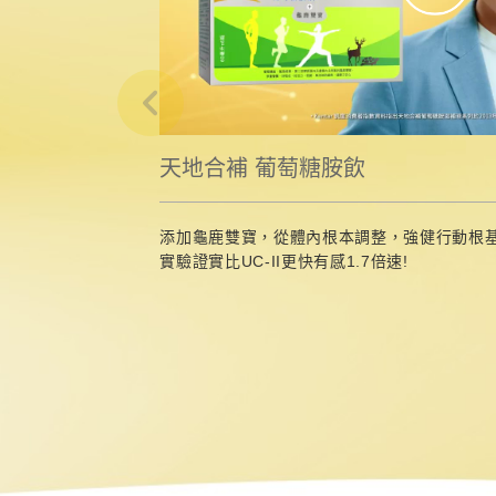
天地合補 葡萄糖胺飲
添加龜鹿雙寶，從體內根本調整，強健行動根
實驗證實比UC-II更快有感1.7倍速!