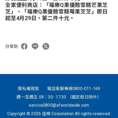
全家便利商店：「福樂Q果優酪雪糕芒果芝
芝」、「福樂Q果優酪雪糕莓果芝芝」即日
起至4月29日，第二件十元。
分享到
隱私權政策
電話客服專線0800-011-169
週一至週五 09：30- 17:30 （國定假日除外）
service0800@sfworldwide.com
Copyright © 2026 佳格 Corporation All rights reserved.