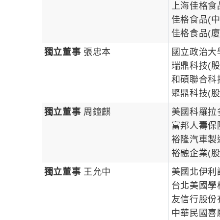
上海佳格食
佳格食品(
佳格食品(
獨立董事
張忠本
國立政治大
瑞鼎科技(
和碩聯合科
聚鼎科技(
獨立董事
周鐘麒
美國科羅拉
富邦人壽保
裕隆汽車製
裕融企業(
獨立董事
王允中
美國
北伊利
台北美國
學
友信行股份
中華民國喜