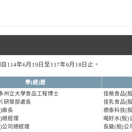
14年6月19日至117年6月18日
止。
(
)
學
經
歷
多州立大學食品工程博士
佳格食品(
片研發部處長
佳乳食品(
)廠長
德泰科技(
)總經理
喝好水(股
股)公司總經理
長徽(股)