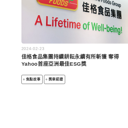
2024-02-23
佳格食品集團持續耕耘永續有所斬獲 奪得
Yahoo首座亞洲最佳ESG獎
焦點故事
獎章認證