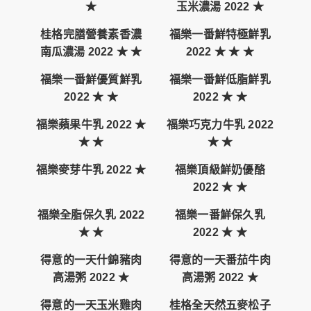
★
玉米濃湯​ 2022 ★
桂格完膳營養素香濃
福樂一番鮮特極鮮乳
南瓜濃湯​ 2022 ★ ★
2022 ★ ★ ★
福樂一番鮮優質鮮乳
福樂一番鮮低脂鮮乳
2022 ★ ★
2022 ★ ★
福樂蘋果牛乳 2022 ★
福樂巧克力牛乳 2022
★ ★
★ ★
福樂麥芽牛乳 2022 ★
福樂頂級鮮奶優酪
2022 ★ ★
福樂全脂保久乳 2022
福樂一番鮮保久乳
★ ★
2022 ★ ★
得意的一天什錦豬肉
得意的一天番茄牛肉
高湯粥 2022 ★
高湯粥 2022 ★
得意的一天玉米雞肉
桂格全天然五麥松子