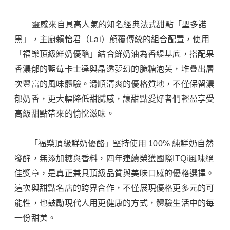
靈感來自具高人氣的知名經典法式甜點「聖多諾
黑」，主廚賴怡君（Lai）顛覆傳統的組合配置，使用
「福樂頂級鮮奶優酪」結合鮮奶油為香緹基底，搭配果
香濃郁的藍莓卡士達與晶透夢幻的脆糖泡芙，堆疊出層
次豐富的風味體驗。滑順清爽的優格質地，不僅保留濃
郁奶香，更大幅降低甜膩感，讓甜點愛好者們輕盈享受
高級甜點帶來的愉悅滋味。
「福樂頂級鮮奶優酪」堅持使用 100% 純鮮奶自然
發酵，無添加糖與香料，四年連續榮獲國際ITQi風味絕
佳獎章，是真正兼具頂級品質與美味口感的優格選擇。
這次與甜點名店的跨界合作，不僅展現優格更多元的可
能性，也鼓勵現代人用更健康的方式，體驗生活中的每
一份甜美。