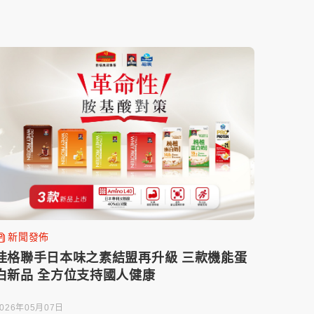
新聞發佈
佳格聯⼿⽇本味之素結盟再升級 三款機能蛋
⽩新品 全⽅位⽀持國⼈健康
2026年05月07日