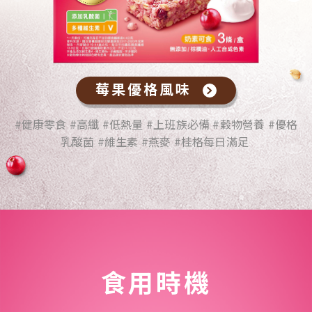
莓果優格風味
#健康零食 #高纖 #低熱量 #上班族必備 #穀物營養 #優格
乳酸菌 #維生素 #燕麥 #桂格每日滿足
食用時機