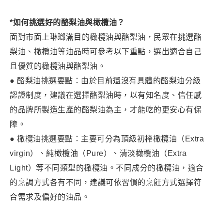
*如何挑選好的酪梨油與橄欖油？
面對市面上琳瑯滿目的橄欖油與酪梨油，民眾在挑選酪
梨油、橄欖油等油品時可參考以下重點，選出適合自己
且優質的橄欖油與酪梨油。
● 酪梨油挑選要點：由於目前還沒有具體的酪梨油分級
認證制度，建議在選擇酪梨油時，以有知名度、信任感
的品牌所製造生產的酪梨油為主，才能吃的更安心有保
障。
● 橄欖油挑選要點：主要可分為頂級初榨橄欖油（Extra
virgin）、純橄欖油（Pure）、清淡橄欖油（Extra
Light）等不同類型的橄欖油。不同成分的橄欖油，適合
的烹調方式各有不同，建議可依習慣的烹飪方式選擇符
合需求及偏好的油品。