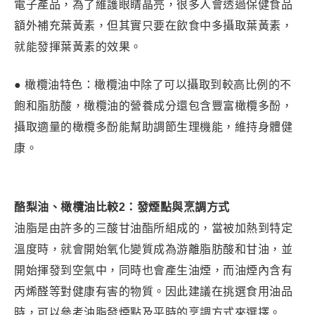
電子產品，為了維護眼睛晶亮，很多人會透過保健食品
額外補充葉黃素，但其實只要在飲食中多攝取葉黃素，
就能發揮葉黃素的效果。
● 橄欖油特色：橄欖油中除了可以攝取到較高比例的不
飽和脂肪酸，橄欖油的營養成分還包含豐富橄欖多酚，
攝取適量的橄欖多酚能幫助調節生理機能，維持身體健
康。
酪梨油、橄欖油比較2：發煙點與烹調方式
油脂是由許多的三酸甘油酯所組成的，當被加熱到特定
溫度時，就會開始氧化變質成為游離脂肪酸和甘油，並
開始揮發到空氣中，同時也會產生油煙，而油煙內含有
丙烯醛等對健康有害的物質。因此建議在挑選食用油品
時，可以參考油脂發煙點及平時的烹調方式來選擇。