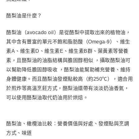
酪梨油是什麼？
酪梨油（avocado oil）是從酪梨中提取出來的植物油，
其中含有豐富的單元不飽和脂肪酸（Omega-9）、維生
素A、維生素D、維生素E、維生素B群、葉黃素等營養
素，且酪梨油的油脂結構與膽固醇相似 ，攝取酪梨油可
以幫助降低膽固醇吸收 ，酪梨油能幫助補充營養、維持
身體健康。而且酪梨油發煙點較高（約250℃），適合用
於煎炸等高溫烹飪方式，酪梨油還帶有淡淡奶油香氣，
可以使用酪梨油取代奶油用於烘焙。
酪梨油、橄欖油比較：營養價值與好處、發煙點與烹調
方式、味道