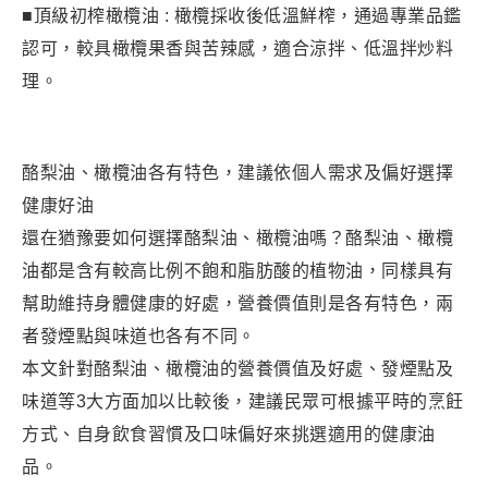
■頂級初榨橄欖油 : 橄欖採收後低溫鮮榨，通過專業品鑑
認可，較具橄欖果香與苦辣感，適合涼拌、低溫拌炒料
理。
酪梨油、橄欖油各有特色，建議依個人需求及偏好選擇
健康好油
還在猶豫要如何選擇酪梨油、橄欖油嗎？酪梨油、橄欖
油都是含有較高比例不飽和脂肪酸的植物油，同樣具有
幫助維持身體健康的好處，營養價值則是各有特色，兩
者發煙點與味道也各有不同。
本文針對酪梨油、橄欖油的營養價值及好處、發煙點及
味道等3大方面加以比較後，建議民眾可根據平時的烹飪
方式、自身飲食習慣及口味偏好來挑選適用的健康油
品。